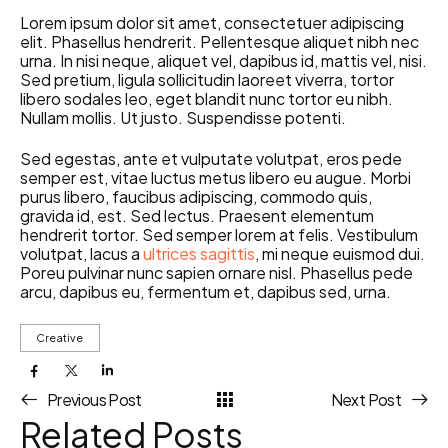
Lorem ipsum dolor sit amet, consectetuer adipiscing
elit. Phasellus hendrerit. Pellentesque aliquet nibh nec
urna. In nisi neque, aliquet vel, dapibus id, mattis vel, nisi.
Sed pretium, ligula sollicitudin laoreet viverra, tortor
libero sodales leo, eget blandit nunc tortor eu nibh.
Nullam mollis. Ut justo. Suspendisse potenti.
Sed egestas, ante et vulputate volutpat, eros pede
semper est, vitae luctus metus libero eu augue. Morbi
purus libero, faucibus adipiscing, commodo quis,
gravida id, est. Sed lectus. Praesent elementum
hendrerit tortor. Sed semper lorem at felis. Vestibulum
volutpat, lacus a
ultrices sagittis
, mi neque euismod dui.
Poreu pulvinar nunc sapien ornare nisl. Phasellus pede
arcu, dapibus eu, fermentum et, dapibus sed, urna.
Creative
Previous Post
Next Post
Related Posts