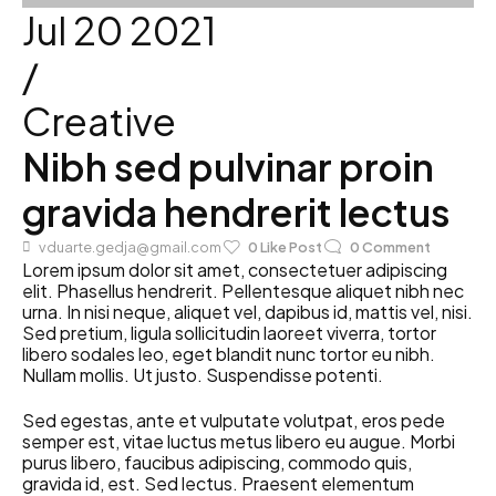
Jul 20 2021
/
Creative
Nibh sed pulvinar proin
gravida hendrerit lectus
vduarte.gedja@gmail.com
0
Like Post
0
Comment
Lorem ipsum dolor sit amet, consectetuer adipiscing
elit. Phasellus hendrerit. Pellentesque aliquet nibh nec
urna. In nisi neque, aliquet vel, dapibus id, mattis vel, nisi.
Sed pretium, ligula sollicitudin laoreet viverra, tortor
libero sodales leo, eget blandit nunc tortor eu nibh.
Nullam mollis. Ut justo. Suspendisse potenti.
Sed egestas, ante et vulputate volutpat, eros pede
semper est, vitae luctus metus libero eu augue. Morbi
purus libero, faucibus adipiscing, commodo quis,
gravida id, est. Sed lectus. Praesent elementum